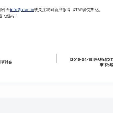
。
邮件至
info@xtar.cc
或关注我司新浪微博: XTAR爱克斯达。
越飞越高！
[2015-04-15]热烈祝贺
圳研讨会
康”杯