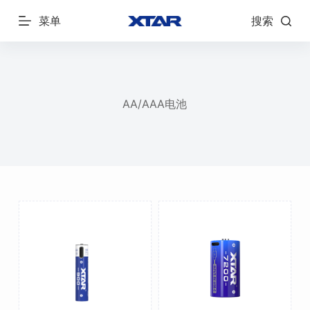
跳
菜单
搜索
过
内
容
AA/AAA电池