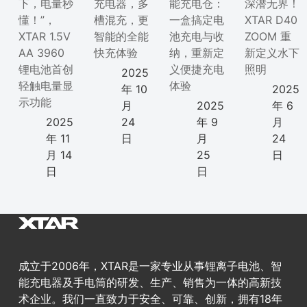
下，电量秒
充电器，多
能充电仓：
深潜无界！
懂！”，
槽混充，更
一盒搞定电
XTAR D40
XTAR 1.5V
智能的全能
池充电与收
ZOOM 重
AA 3960
快充体验
纳，重新定
新定义水下
锂电池首创
义便捷充电
照明
2025
轻触电量显
体验
年 10
2025
示功能
月
2025
年 6
2025
24
年 9
月
年 11
日
月
24
月 14
25
日
日
日
成立于2006年，XTAR是一家专业从事锂离子电池、智
能充电器及手电筒的研发、生产、销售为一体的高新技
术企业。我们一直致力于安全、可靠、创新，拥有18年