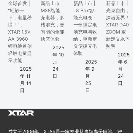
全球首发 |
新品上市 |
新品上市 |
新品上市 |
“轻触一
MX8智能
L8 Box智
光束自由，
下，电量秒
充电器，多
能充电仓：
深潜无界！
懂！”，
槽混充，更
一盒搞定电
XTAR D40
XTAR 1.5V
智能的全能
池充电与收
ZOOM 重
AA 3960
快充体验
纳，重新定
新定义水下
锂电池首创
义便捷充电
照明
2025
轻触电量显
体验
年 10
2025
示功能
月
2025
年 6
2025
24
年 9
月
年 11
日
月
24
月 14
25
日
日
日
成立于2006年，XTAR是一家专业从事锂离子电池、智