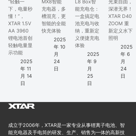
“轻触一
MX8智能
L8 Box智
光束自由，
下，电量秒
充电器，多
能充电仓：
深潜无界！
懂！”，
槽混充，更
一盒搞定电
XTAR D40
XTAR 1.5V
智能的全能
池充电与收
ZOOM 重
AA 3960
快充体验
纳，重新定
新定义水下
锂电池首创
义便捷充电
照明
2025
轻触电量显
体验
年 10
2025
示功能
月
2025
年 6
2025
24
年 9
月
年 11
日
月
24
月 14
25
日
日
日
成立于2006年，XTAR是一家专业从事锂离子电池、智
能充电器及手电筒的研发、生产、销售为一体的高新技