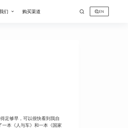
我们
购买渠道
EN
我来得足够早，可以很快看到我自
了一本《人与车》和一本《国家