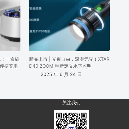
电仓：一盒搞
新品上市 | 光束自由，深潜无界！XTAR
便捷充电
D40 ZOOM 重新定义水下照明
2025 年 6 月 24 日
关注我们