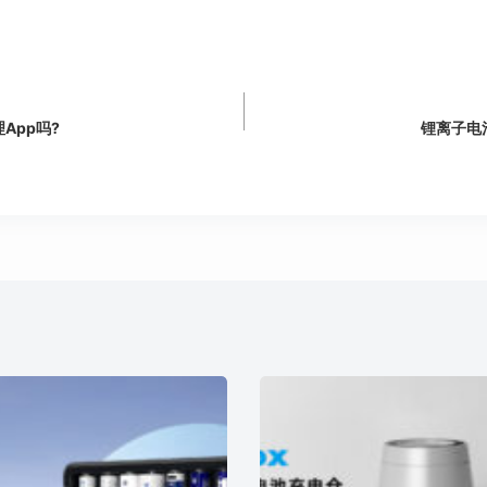
App吗?
锂离子电