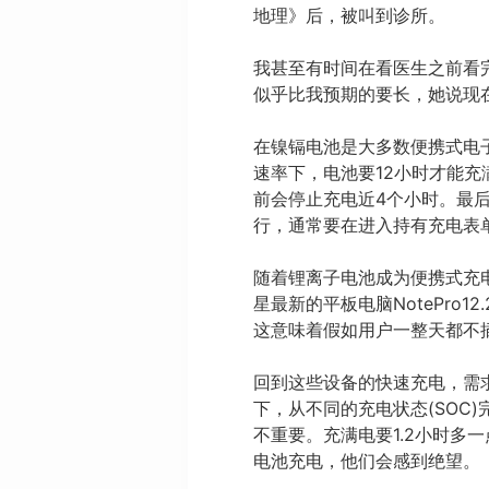
地理》后，被叫到诊所。
我甚至有时间在看医生之前看
似乎比我预期的要长，她说现
在镍镉电池是大多数便携式电
速率下，电池要12小时才能充
前会停止充电近4个小时。最后
行，通常要在进入持有充电表
随着锂离子电池成为便携式充
星最新的平板电脑NotePro
这意味着假如用户一整天都不
回到这些设备的快速充电，需
下，从不同的充电状态(SOC
不重要。充满电要1.2小时
电池充电，他们会感到绝望。