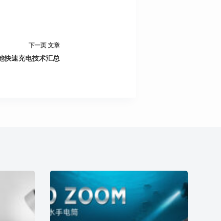
下一页
文章
池快速充电技术汇总