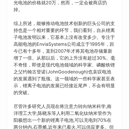
光电池的价格就20万，然而，一定会被商店扔
掉。
综上所述，能够推动电池技术创新的巨头公司的支
持也是一个相对重要的环节，我们看到，自从锂离
子电池发明以来，它基本上没有改变多少。专注于
高能电池的EnviaSystems公司成立于1995年，距
今已有十多年，直到2007年才将其电池存储量新
增了一倍。从那以后，它的上升没有超过30%。毫
不奇怪，即使是现代电池领域的科学家、磷酸铁锂
之父约翰古登诺(JohnGoodenough)也哀叹电池
的发展遇到了瓶颈。这一领域的一些科学家甚至表
示，锂离子电池的发展已经接近尾声，不会有明显
的突破。
尽管许多研究人员现在将注意力转向纳米科学,南
洋理工大学,陈晓东等人利用二氧化钛纳米管作为
阳极想出一个新的锂离子电池,可以充电到70%在
两分钟内,石墨烯,近年来已着火,可以供应更多。但