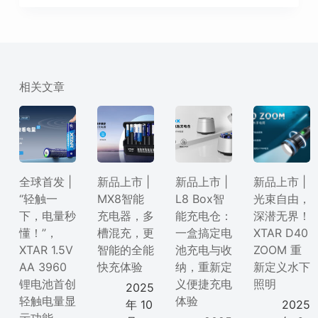
相关文章
全球首发 |
新品上市 |
新品上市 |
新品上市 |
“轻触一
MX8智能
L8 Box智
光束自由，
下，电量秒
充电器，多
能充电仓：
深潜无界！
懂！”，
槽混充，更
一盒搞定电
XTAR D40
XTAR 1.5V
智能的全能
池充电与收
ZOOM 重
AA 3960
快充体验
纳，重新定
新定义水下
锂电池首创
义便捷充电
照明
2025
轻触电量显
体验
年 10
2025