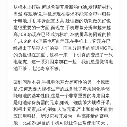
从根本上打破,所以希望开发新的电池,发现新材料,
当然,客观地说,手机是现在要求不能完全犯罪归咎
于电池,手机本身配置太高,处理器的功耗做欠好也
是很重要的一方面,而现在,手机屏幕分辨率越来越
高,1080p现在已经成为标准,2k的屏幕将附近的推
广,未来的4k屏幕也可能呈现在手机上，它现在已
经超出了早期人们的要，而且分辨率的前进和GPU
的负担也在加重，这样一来，手机真的变成了一只
电老虎。这一系列因素加在一起，我们总是觉得电
池不够，电池寿命不够。
回到问题本身,手机电池寿命是可怜的另一个原因
是,任何想要大规模生产的业务除了考虑到化学储
能电池的基本性能,这是一个非常重要的考虑因素
是电池储备所需的元素,如镍、锂能够大规模开采,
和稀土元素,或者,例如,人造元素,产出和价格不能供
应民用科技、所以它被开发为一种高能量的蓄电
池，比如2k屏幕的手机可以让你正常使用10天，