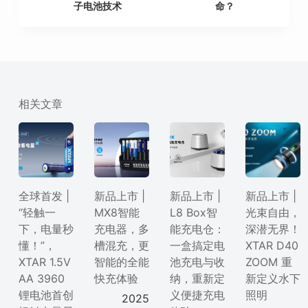
子电池技术
命？
相关文章
全球首发 |
新品上市 |
新品上市 |
新品上市 |
“轻触一
MX8智能
L8 Box智
光束自由，
下，电量秒
充电器，多
能充电仓：
深潜无界！
懂！”，
槽混充，更
一盒搞定电
XTAR D40
XTAR 1.5V
智能的全能
池充电与收
ZOOM 重
AA 3960
快充体验
纳，重新定
新定义水下
锂电池首创
义便捷充电
照明
2025