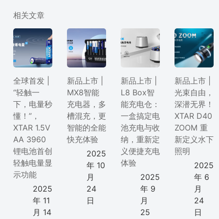
相关文章
全球首发 |
新品上市 |
新品上市 |
新品上市 |
“轻触一
MX8智能
L8 Box智
光束自由，
下，电量秒
充电器，多
能充电仓：
深潜无界！
懂！”，
槽混充，更
一盒搞定电
XTAR D40
XTAR 1.5V
智能的全能
池充电与收
ZOOM 重
AA 3960
快充体验
纳，重新定
新定义水下
锂电池首创
义便捷充电
照明
2025
轻触电量显
体验
年 10
2025
示功能
月
2025
年 6
2025
24
年 9
月
年 11
日
月
24
月 14
25
日