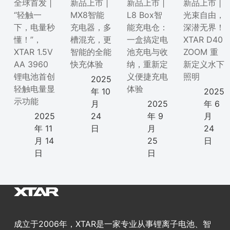
全球首发 |
新品上市 |
新品上市 |
新品上市 |
“轻触一
MX8智能
L8 Box智
光束自由，
下，电量秒
充电器，多
能充电仓：
深潜无界！
懂！”，
槽混充，更
一盒搞定电
XTAR D40
XTAR 1.5V
智能的全能
池充电与收
ZOOM 重
AA 3960
快充体验
纳，重新定
新定义水下
锂电池首创
义便捷充电
照明
2025
轻触电量显
体验
年 10
2025
示功能
月
2025
年 6
2025
24
年 9
月
年 11
日
月
24
月 14
25
日
日
日
成立于2006年，XTAR是一家专业从事锂离子电池、智