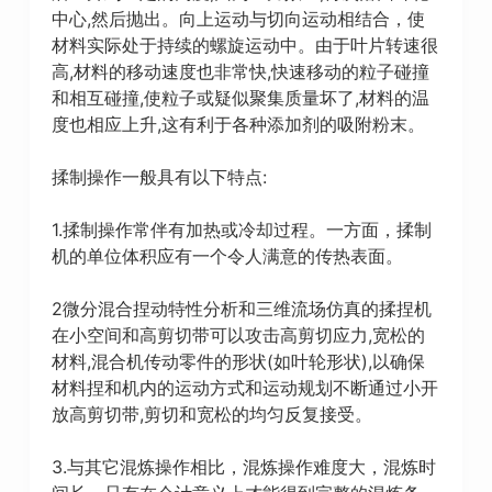
中心,然后抛出。向上运动与切向运动相结合，使
材料实际处于持续的螺旋运动中。由于叶片转速很
高,材料的移动速度也非常快,快速移动的粒子碰撞
和相互碰撞,使粒子或疑似聚集质量坏了,材料的温
度也相应上升,这有利于各种添加剂的吸附粉末。
揉制操作一般具有以下特点:
1.揉制操作常伴有加热或冷却过程。一方面，揉制
机的单位体积应有一个令人满意的传热表面。
2微分混合捏动特性分析和三维流场仿真的揉捏机
在小空间和高剪切带可以攻击高剪切应力,宽松的
材料,混合机传动零件的形状(如叶轮形状),以确保
材料捏和机内的运动方式和运动规划不断通过小开
放高剪切带,剪切和宽松的均匀反复接受。
3.与其它混炼操作相比，混炼操作难度大，混炼时