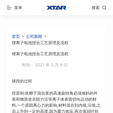
跳
菜单
搜索
过
内
容
首页
公司新闻
锂离子电池捏合工艺原理及流程
锂离子电池捏合工艺原理及流程
时间：
2021 年 2 月 9 日
揉捏的过程
捏原则:依赖于混合浆的高速旋转角必须倾斜的外
表和物质攻击阻力沿等离子体表面切向运动的材
料,一个原因离心力的影响,材料混合到内墙,沿墙,之
后上升到一定的高度,因为重力效应,再次落回叶轮