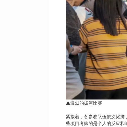
▲激烈的拔河比赛
紧接着，各参赛队伍依次比拼了“
些项目考验的是个人的反应和