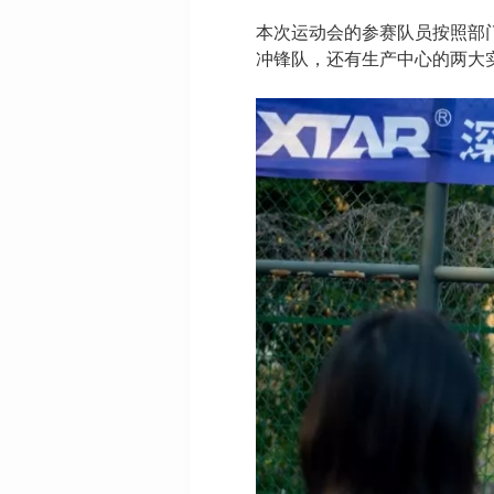
本次运动会的参赛队员按照部
冲锋队，还有生产中心的两大