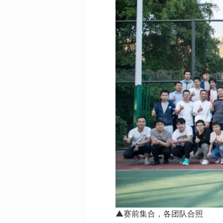
▲赛前集合，各团队合照