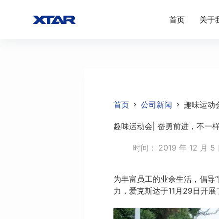
跳
首页
关于
过
内
容
首页
公司新闻
趣味运动
趣味运动会| 奋勇前进，不一
时间：
2019 年 12 月 5
为丰富员工的业余生活，倡导
力，爱克斯达于11月29日开