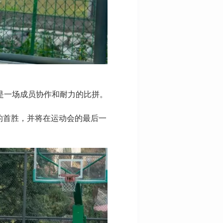
是一场成员协作和耐力的比拼。
的首胜，并将在运动会的最后一