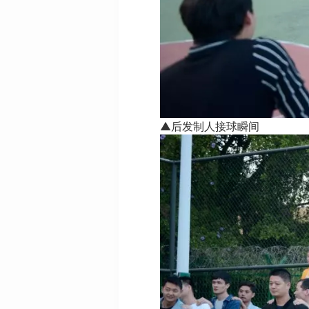
▲后发制人接球瞬间