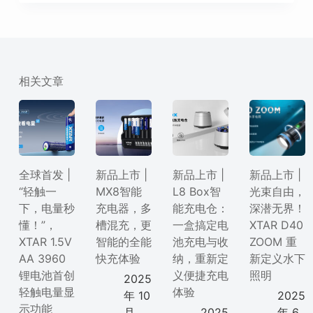
相关文章
全球首发 |
新品上市 |
新品上市 |
新品上市 |
“轻触一
MX8智能
L8 Box智
光束自由，
下，电量秒
充电器，多
能充电仓：
深潜无界！
懂！”，
槽混充，更
一盒搞定电
XTAR D40
XTAR 1.5V
智能的全能
池充电与收
ZOOM 重
AA 3960
快充体验
纳，重新定
新定义水下
锂电池首创
义便捷充电
照明
2025
轻触电量显
体验
年 10
2025
示功能
月
2025
年 6