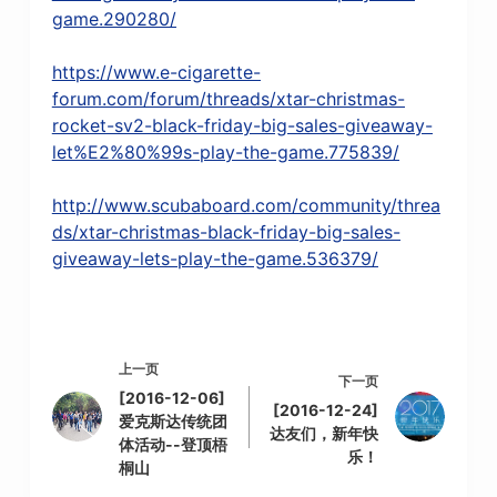
game.290280/
https://www.e-cigarette-
forum.com/forum/threads/xtar-christmas-
rocket-sv2-black-friday-big-sales-giveaway-
let%E2%80%99s-play-the-game.775839/
http://www.scubaboard.com/community/threa
ds/xtar-christmas-black-friday-big-sales-
giveaway-lets-play-the-game.536379/
上一页
下一页
[2016-12-06]
[2016-12-24]
爱克斯达传统团
达友们，新年快
体活动--登顶梧
乐！
桐山