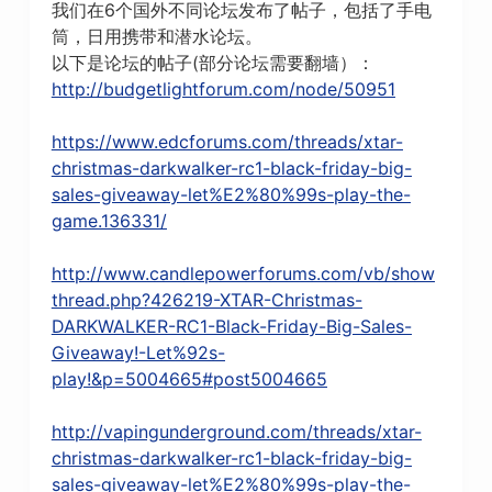
我们在6个国外不同论坛发布了帖子，包括了手电
筒，日用携带和潜水论坛。
以下是论坛的帖子(部分论坛需要翻墙）：
http://budgetlightforum.com/node/50951
https://www.edcforums.com/threads/xtar-
christmas-darkwalker-rc1-black-friday-big-
sales-giveaway-let%E2%80%99s-play-the-
game.136331/
http://www.candlepowerforums.com/vb/show
thread.php?426219-XTAR-Christmas-
DARKWALKER-RC1-Black-Friday-Big-Sales-
Giveaway!-Let%92s-
play!&p=5004665#post5004665
http://vapingunderground.com/threads/xtar-
christmas-darkwalker-rc1-black-friday-big-
sales-giveaway-let%E2%80%99s-play-the-