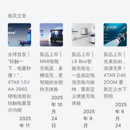
相关文章
全球首发 |
新品上市 |
新品上市 |
新品上市 |
“轻触一
MX8智能
L8 Box智
光束自由，
下，电量秒
充电器，多
能充电仓：
深潜无界！
懂！”，
槽混充，更
一盒搞定电
XTAR D40
XTAR 1.5V
智能的全能
池充电与收
ZOOM 重
AA 3960
快充体验
纳，重新定
新定义水下
锂电池首创
义便捷充电
照明
2025
轻触电量显
体验
年 10
2025
示功能
月
2025
年 6
2025
24
年 9
月
年 11
日
月
24