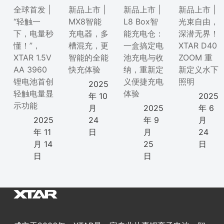
全球首发 |
新品上市 |
新品上市 |
新品上市 |
“轻触一
MX8智能
L8 Box智
光束自由，
下，电量秒
充电器，多
能充电仓：
深潜无界！
懂！”，
槽混充，更
一盒搞定电
XTAR D40
XTAR 1.5V
智能的全能
池充电与收
ZOOM 重
AA 3960
快充体验
纳，重新定
新定义水下
锂电池首创
义便捷充电
照明
2025
轻触电量显
体验
年 10
2025
示功能
月
2025
年 6
2025
24
年 9
月
年 11
日
月
24
月 14
25
日
日
日