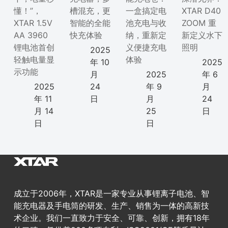
懂！”，
槽混充，更
一盒搞定电
XTAR D40
XTAR 1.5V
智能的全能
池充电与收
ZOOM 重
AA 3960
快充体验
纳，重新定
新定义水下
锂电池首创
义便捷充电
照明
2025
轻触电量显
体验
年 10
2025
示功能
月
2025
年 6
2025
24
年 9
月
年 11
日
月
24
月 14
25
日
日
日
成立于2006年，XTAR是一家专业从事锂离子电池、智
能充电器及手电筒的研发、生产、销售为一体的高新技
术企业。我们一直致力于安全、可靠、创新，拥有18年