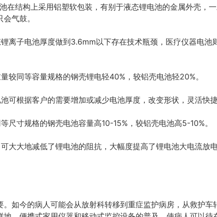
电池在结构上采用铝塑软包装，有别于液态锂电池的金属外壳，
只会气鼓。
锂离子电池厚度做到3.6mm以下存在技术瓶颈，医疗仪器电池
量较同等容量规格的钢壳锂电轻40%，较铝壳电池轻20%。
电池可根据客户的需要增加或减少电池厚度，改变形状，灵活快
尺寸规格的钢壳电池容量高10-15%，较铝壳电池高5-10%。
，可大大地减低了锂电池的阻抗，大幅度提高了锂电池大电流放
要。如今的病人可能会从放射科转移到重症监护病房，从救护车
样地，便携式家用仪器和移动式监控设备的普及，使病人可以待