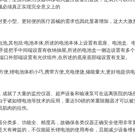
械必须真正实现完全意义上的
对更小型、更轻便的医疗器械的需求也因此显著增加，这大大激
池,其包括:电池本体;所述的电池本体上设置有底座、电池盒、
手提把手中间端设置有收纳抽屉,所述的电池盒一侧边设置有多个
端口外部端设置有光伏组件,在所述的底座底部端设置有支架。
方便,锂电池体积小巧,携带方便,充电便捷,储能量大,更好地提供
，成就了大量的监控仪器、超声设备和输液泵可在远离医院的场
由于诸如锂电池等技术的应用，重达50磅的笨重除颤器才可以被
员肌肉的拉伤。
器分类多、功能全、精度高，故确保各类仪器正确安全使用非常
是大有裨益的，不仅能延长锂电池的使用寿命，且能减少设备维