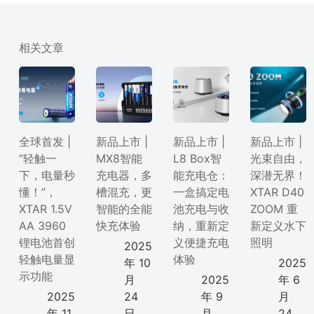
相关文章
全球首发 |
新品上市 |
新品上市 |
新品上市 |
“轻触一
MX8智能
L8 Box智
光束自由，
下，电量秒
充电器，多
能充电仓：
深潜无界！
懂！”，
槽混充，更
一盒搞定电
XTAR D40
XTAR 1.5V
智能的全能
池充电与收
ZOOM 重
AA 3960
快充体验
纳，重新定
新定义水下
锂电池首创
义便捷充电
照明
2025
轻触电量显
体验
年 10
2025
示功能
月
2025
年 6
2025
24
年 9
月
年 11
日
月
24