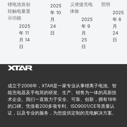
锂电池首创
义便捷充电
照明
2025
轻触电量显
体验
年 10
2025
示功能
月
2025
年 6
2025
24
年 9
月
年 11
日
月
24
月 14
25
日
日
日
成立于2006年，XTAR是一家专业从事锂离子电池、智
能充电器及手电筒的研发、生产、销售为一体的高新技
术企业。我们一直致力于安全、可靠、创新，拥有18年
的口碑。凭借着200多项专利、ISO9001/CE等质量认
证，以及专业的服务，为您提供定制的充电解决方案。