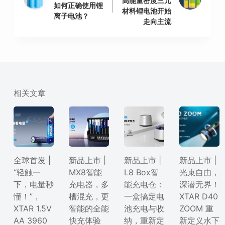
高能量密度三元
如何正确使用锂
材料锂电池开始
离子电池？
走向主流
相关文章
全球首发 |
新品上市 |
新品上市 |
新品上市 |
“轻触一
MX8智能
L8 Box智
光束自由，
下，电量秒
充电器，多
能充电仓：
深潜无界！
懂！”，
槽混充，更
一盒搞定电
XTAR D40
XTAR 1.5V
智能的全能
池充电与收
ZOOM 重
AA 3960
快充体验
纳，重新定
新定义水下