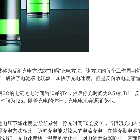
被称为反射充电方法或“打嗝”充电方法。该方法的每个工作周期
度上解决了电池极化现象，加快了充电速度。但是反向放电会缩
电流充电时间为10s的Tc，然后停充时间为0.5s的Tr1，反
循环时间为12s。随着充电的进行，充电电流会逐渐变小。
压下降速度会渐渐减慢，停充时间T0会变长，当恒流充电占空
规充电方法相比，脉冲充电能以较大的电流充电，在停充期电池
地进行，充电速度快、温度的变化小、对电池寿命影响小，因而