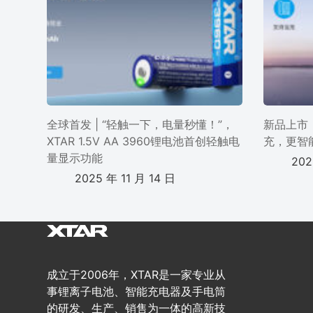
全球首发 | “轻触一下，电量秒懂！”，
新品上市 
XTAR 1.5V AA 3960锂电池首创轻触电
充，更智
量显示功能
202
2025 年 11 月 14 日
成立于2006年，XTAR是一家专业从
事锂离子电池、智能充电器及手电筒
的研发、生产、销售为一体的高新技