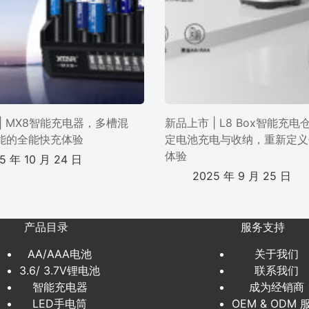
| MX8智能充电器，多槽混
新品上市 | L8 Box智能充
能的全能快充体验
定电池充电与收纳，重新定义
体验
5 年 10 月 24 日
2025 年 9 月 25 日
产品目录
服务支持
AA/AAA电池
关于我们
3.6/ 3.7V锂电池
联系我们
智能充电器
成为经销商
LED手电筒
OEM & ODM 