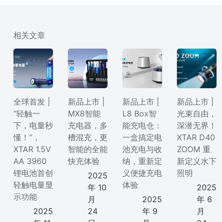
相关文章
全球首发 |
新品上市 |
新品上市 |
新品上市 |
“轻触一
MX8智能
L8 Box智
光束自由，
下，电量秒
充电器，多
能充电仓：
深潜无界！
懂！”，
槽混充，更
一盒搞定电
XTAR D40
XTAR 1.5V
智能的全能
池充电与收
ZOOM 重
AA 3960
快充体验
纳，重新定
新定义水下
锂电池首创
义便捷充电
照明
2025
轻触电量显
体验
年 10
2025
示功能
月
2025
年 6
2025
24
年 9
月