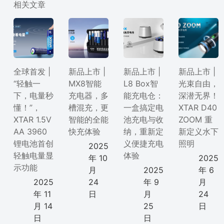
相关文章
全球首发 |
新品上市 |
新品上市 |
新品上市 |
“轻触一
MX8智能
L8 Box智
光束自由，
下，电量秒
充电器，多
能充电仓：
深潜无界！
懂！”，
槽混充，更
一盒搞定电
XTAR D40
XTAR 1.5V
智能的全能
池充电与收
ZOOM 重
AA 3960
快充体验
纳，重新定
新定义水下
锂电池首创
义便捷充电
照明
2025
轻触电量显
体验
年 10
2025
示功能
月
2025
年 6
2025
24
年 9
月
年 11
日
月
24
月 14
25
日
日
日