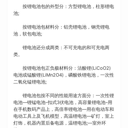
按锂电池包的外型分：方型锂电池，柱形锂电
池;
按锂电池包材料分：铝壳锂电池，钢壳锂电
池，软包电池;
锂电池还分成两类：不可充电的和可充电两
类。
按锂电池包正负极材料分：沽酸锂(LiCoO2)
电池或锰酸锂(LiMn2O4)，磷酸铁锂电池，一次性
二氧化锰锂电池;
锂电池包按不同的性能用途方面分：一次性锂
电池—锂锰电池–扣式3伏电池，高容量锂电池–用
在手机数码产品上，高倍率锂电池—用在电动车和
电动工具上及飞机模型，高温锂电池—矿灯，室上
灯饰，机器内置后备电源，温锂电池;—室外环