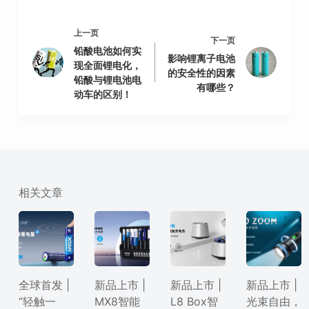
上一页
下一页
铅酸电池如何实
影响锂离子电池
现全面锂电化，
的安全性的因素
铅酸与锂电池电
有哪些？
动车的区别！
相关文章
全球首发 |
新品上市 |
新品上市 |
新品上市 |
“轻触一
MX8智能
L8 Box智
光束自由，