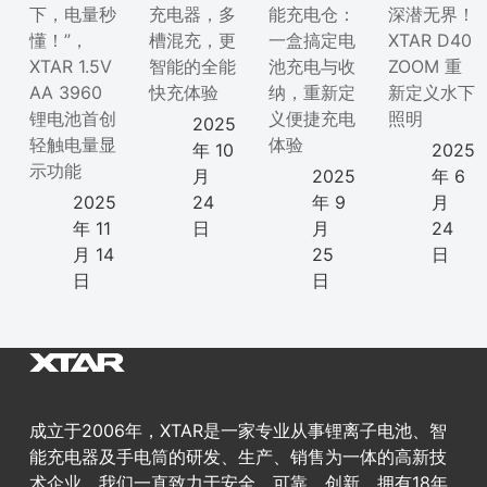
下，电量秒
充电器，多
能充电仓：
深潜无界！
懂！”，
槽混充，更
一盒搞定电
XTAR D40
XTAR 1.5V
智能的全能
池充电与收
ZOOM 重
AA 3960
快充体验
纳，重新定
新定义水下
锂电池首创
义便捷充电
照明
2025
轻触电量显
体验
年 10
2025
示功能
月
2025
年 6
2025
24
年 9
月
年 11
日
月
24
月 14
25
日
日
日
成立于2006年，XTAR是一家专业从事锂离子电池、智
能充电器及手电筒的研发、生产、销售为一体的高新技
术企业。我们一直致力于安全、可靠、创新，拥有18年