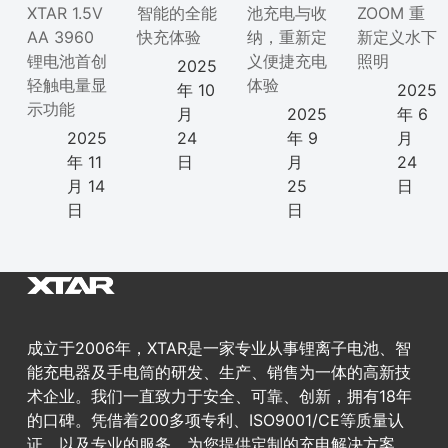
XTAR 1.5V
智能的全能
池充电与收
ZOOM 重
AA 3960
快充体验
纳，重新定
新定义水下
锂电池首创
义便捷充电
照明
2025
轻触电量显
体验
年 10
2025
示功能
月
2025
年 6
2025
24
年 9
月
年 11
日
月
24
月 14
25
日
日
日
成立于2006年，XTAR是一家专业从事锂离子电池、智
能充电器及手电筒的研发、生产、销售为一体的高新技
术企业。我们一直致力于安全、可靠、创新，拥有18年
的口碑。凭借着200多项专利、ISO9001/CE等质量认
证，以及专业的服务，为您提供定制的充电解决方案。