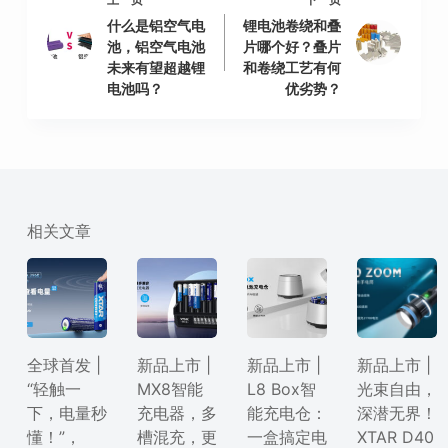
什么是铝空气电
锂电池卷绕和叠
池，铝空气电池
片哪个好？叠片
未来有望超越锂
和卷绕工艺有何
电池吗？
优劣势？
相关文章
全球首发 |
新品上市 |
新品上市 |
新品上市 |
“轻触一
MX8智能
L8 Box智
光束自由，
下，电量秒
充电器，多
能充电仓：
深潜无界！
懂！”，
槽混充，更
一盒搞定电
XTAR D40