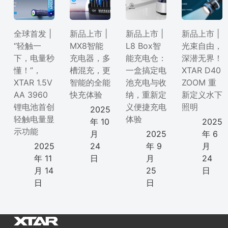
全球首发 |
新品上市 |
新品上市 |
新品上市 |
“轻触一
MX8智能
L8 Box智
光束自由，
下，电量秒
充电器，多
能充电仓：
深潜无界！
懂！”，
槽混充，更
一盒搞定电
XTAR D40
XTAR 1.5V
智能的全能
池充电与收
ZOOM 重
AA 3960
快充体验
纳，重新定
新定义水下
锂电池首创
义便捷充电
照明
2025
轻触电量显
体验
年 10
2025
示功能
月
2025
年 6
2025
24
年 9
月
年 11
日
月
24
月 14
25
日
日
日