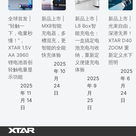
全球首发 |
新品上市 |
新品上市 |
新品上市 |
“轻触一
MX8智能
L8 Box智
光束自由，
下，电量秒
充电器，多
能充电仓：
深潜无界！
懂！”，
槽混充，更
一盒搞定电
XTAR D40
XTAR 1.5V
智能的全能
池充电与收
ZOOM 重
AA 3960
快充体验
纳，重新定
新定义水下
锂电池首创
义便捷充电
照明
2025
轻触电量显
体验
年 10
2025
示功能
月
2025
年 6
2025
24
年 9
月
年 11
日
月
24
月 14
25
日
日
日