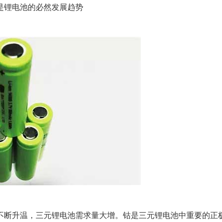
是锂电池的必然发展趋势
不断升温，三元锂电池需求量大增。钴是三元锂电池中重要的正