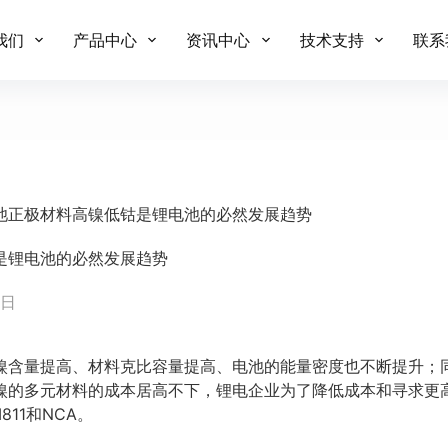
我们
产品中心
资讯中心
技术支持
联系
池正极材料高镍低钴是锂电池的必然发展趋势
是锂电池的必然发展趋势
 日
镍含量提高、材料克比容量提高、电池的能量密度也不断提升；
镍的多元材料的成本居高不下，锂电企业为了降低成本和寻求更高
811和NCA。