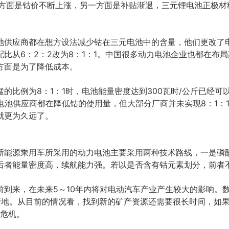
一方面是钴价不断上涨，另一方面是补贴渐退，三元锂电池正极材
池供应商都在想方设法减少钴在三元电池中的含量，他们更改了
比从6：2：2改为8：1：1。中国很多动力电池企业也都在布
方面是为了降低成本。
的比例为8：1：1时，电池能量密度达到300瓦时/公斤已经可
电池供应商都在降低钴的使用量，但大部分厂商并未实现8：1：
就更为久远了。
新能源乘用车所采用的动力电池主要采用两种技术路线，一是磷
后者能量密度高，续航能力强。若以是否含有钴元素划分，前者
前到来，在未来5～10年内将对电动汽车产业产生较大的影响。
源产地。从目前的情况看，找到新的矿产资源还需要很长时间，如
给危机。