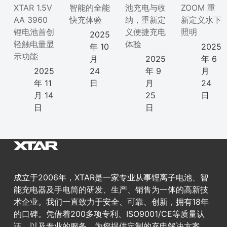
XTAR 1.5V
智能的全能
池充电与收
ZOOM 重
AA 3960
快充体验
纳，重新定
新定义水下
锂电池首创
义便捷充电
照明
2025
轻触电量显
体验
年 10
2025
示功能
月
2025
年 6
2025
24
年 9
月
年 11
日
月
24
月 14
25
日
日
日
成立于2006年，XTAR是一家专业从事锂离子电池、智
能充电器及手电筒的研发、生产、销售为一体的高新技
术企业。我们一直致力于安全、可靠、创新，拥有18年
的口碑。凭借着200多项专利、ISO9001/CE等质量认
证，以及专业的服务，为您提供定制的充电解决方案。