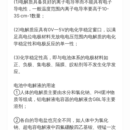
(1)电解质具备良好的离子电导率而不能具有电子
导电性，一般温度范围内离子电导率要高于10-
3S·cm-1数量；
(2)电解质应具有0V一5V的电化学稳定窗口，以满
足高电位电极材料充放电电压范围内电解质的电化
学稳定性和电极反应的单一性；
(3)化学稳定性高，即与电池体系的电极材料如
正、负极、集电极、隔膜、皎粘剂等不发生化学发
应。
电池中电解液的用途
①人体的电解质主要由水分和氯化钠、PH缓冲物
质等组成，铝电解液电容器的电解液含GBL等主要
溶剂；
②各自的导电盐也完全不同，如人体中为氯化
钠、超电容电解液中四氟硼酸四乙基铵、锂锰一次