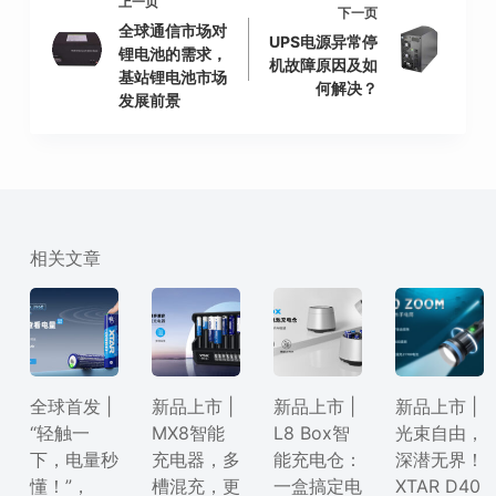
上一页
下一页
全球通信市场对
UPS电源异常停
锂电池的需求，
机故障原因及如
基站锂电池市场
何解决？
发展前景
相关文章
全球首发 |
新品上市 |
新品上市 |
新品上市 |
“轻触一
MX8智能
L8 Box智
光束自由，
下，电量秒
充电器，多
能充电仓：
深潜无界！
懂！”，
槽混充，更
一盒搞定电
XTAR D40