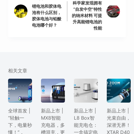
科学家发现拥有
锂电池和胶体电
“自发中空”特性
池有什么区别，
的纳米材料 可提
胶体电池与铅酸
升高能锂电池的
电池哪个好？
性能
相关文章
全球首发 |
新品上市 |
新品上市 |
新品上市 |
“轻触一
MX8智能
L8 Box智
光束自由，
下，电量秒
充电器，多
能充电仓：
深潜无界！
懂！”，
槽混充，更
一盒搞定电
XTAR D40