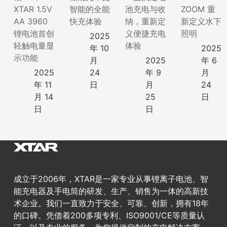
XTAR 1.5V
智能的全能
池充电与收
ZOOM 重
AA 3960
快充体验
纳，重新定
新定义水下
锂电池首创
义便捷充电
照明
2025
轻触电量显
体验
年 10
2025
示功能
月
2025
年 6
2025
24
年 9
月
年 11
日
月
24
月 14
25
日
日
日
成立于2006年，XTAR是一家专业从事锂离子电池、智
能充电器及手电筒的研发、生产、销售为一体的高新技
术企业。我们一直致力于安全、可靠、创新，拥有18年
的口碑。凭借着200多项专利、ISO9001/CE等质量认