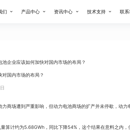
我们
产品中心
资讯中心
技术支持
联系
电池企业应该如何加快对国内市场的布局？
快对国内市场的布局？
 日
动力商场遭到严重影响，但动力电池商场的扩产并未停歇，动力
机量算计约为5.68GWh，同比下降54%，这个结果在意料之内