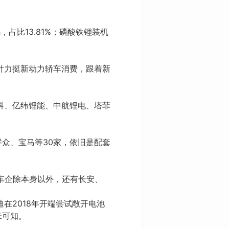
，占比13.81%；磷酸铁锂装机
针力挺新动力轿车消费，跟着新
高科、亿纬锂能、中航锂电、塔菲
群众、宝马等30家，依旧是配套
套车企除本身以外，还有长安、
在2018年开端尝试敞开电池
未可知。