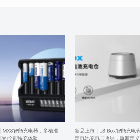
| MX8智能充电器，多槽混
新品上市 | L8 Box智能充
能的全能快充体验
定电池充电与收纳，重新定义