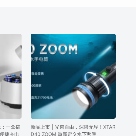
电仓：一盒搞
新品上市 | 光束自由，深潜无界！XTAR
便捷充电
D40 ZOOM 重新定义水下照明