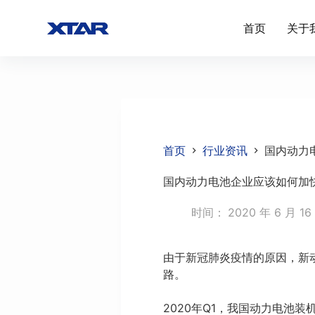
跳
首页
关于
过
内
容
首页
行业资讯
国内动力
国内动力电池企业应该如何加
时间：
2020 年 6 月 16
由于新冠肺炎疫情的原因，新
路。
2020年Q1，我国动力电池装