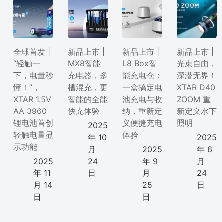
全球首发 |
新品上市 |
新品上市 |
新品上市 |
“轻触一
MX8智能
L8 Box智
光束自由，
下，电量秒
充电器，多
能充电仓：
深潜无界！
懂！”，
槽混充，更
一盒搞定电
XTAR D40
XTAR 1.5V
智能的全能
池充电与收
ZOOM 重
AA 3960
快充体验
纳，重新定
新定义水下
锂电池首创
义便捷充电
照明
2025
轻触电量显
体验
年 10
2025
示功能
月
2025
年 6
2025
24
年 9
月
年 11
日
月
24
月 14
25
日
日
日