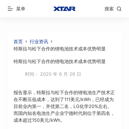
跳
菜单
搜索
过
内
容
首页
行业资讯
特斯拉与松下合作的锂电池技术成本优势明显
特斯拉与松下合作的锂电池技术成本优势明显
时间：
2020 年 6 月 26 日
报告显示，特斯拉与松下合作的锂电池生产技术正
在不断压低成本，达到了111美元/kWh，已经成为
目前业内第一，并优第二名，LG化学20%左右。
而国内知名电池生产企业宁德时代则位于第四名，
成本超过150美元/kWh。