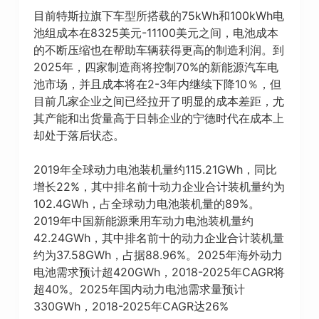
目前特斯拉旗下车型所搭载的75kWh和100kWh电
池组成本在8325美元-11100美元之间，电池成本
的不断压缩也在帮助车辆获得更高的制造利润。到
2025年，四家制造商将控制70%的新能源汽车电
池市场，并且成本将在2-3年内继续下降10％，但
目前几家企业之间已经拉开了明显的成本差距，尤
其产能和出货量高于日韩企业的宁德时代在成本上
却处于落后状态。
2019年全球动力电池装机量约115.21GWh，同比
增长22%，其中排名前十动力企业合计装机量约为
102.4GWh，占全球动力电池装机量的89%。
2019年中国新能源乘用车动力电池装机量约
42.24GWh，其中排名前十的动力企业合计装机量
约为37.58GWh，占据88.96%。2025年海外动力
电池需求预计超420GWh，2018-2025年CAGR将
超40%。2025年国内动力电池需求量预计
330GWh，2018-2025年CAGR达26%