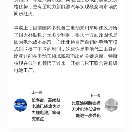
格优势，更有望助力新能源汽车实现概念与市场的
同步红火。
事实上，目前国内多数自主电动乘用车即使政府给
了很大补贴也并无多少利润，很大一方面原因也是
因为电池成本高昂，而比亚迪自产自销的电动车模
式则取得了丰厚的利润，这或许是电池代工出身的
比亚迪能在电动车领域脱颖而出的关键原因。特斯
拉现在似乎也领悟了过来，开始与松下联合建超级
电池工厂。
上一页
下一页
长寿命、高续航
比亚迪磷酸铁锂
电池已经成为动
刀片电池低温性
力锂电池厂家研
能进一步强化
究重点