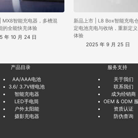
| MX8智能充电器，多槽混
新品上市 | L8 Box智能充
能的全能快充体验
定电池充电与收纳，重新定义
体验
5 年 10 月 24 日
2025 年 9 月 25 日
产品目录
服务支持
AA/AAA电池
关于我们
3.6/ 3.7V锂电池
联系我们
智能充电器
成为经销商
LED手电筒
OEM & ODM 
户外太阳能
资质认证
摄影充电器
防伪查询