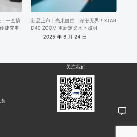
电仓：一盒搞
新品上市 | 光束自由，深潜无界！XTAR
便捷充电
D40 ZOOM 重新定义水下照明
2025 年 6 月 24 日
关注我们
服务