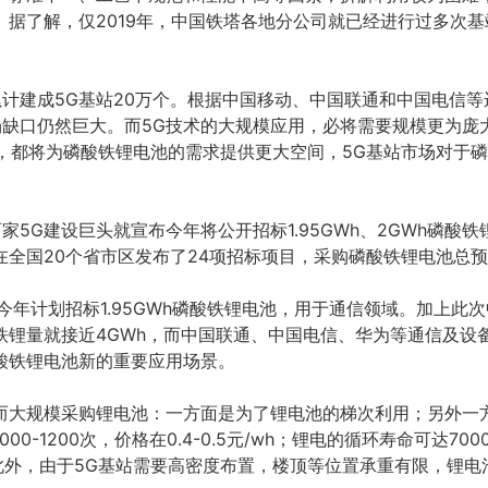
。据了解，仅2019年，中国铁塔各地分公司就已经进行过多次
累计建成5G基站20万个。根据中国移动、中国联通和中国电信
市场缺口仍然巨大。而5G技术的大规模应用，必将需要规模更为庞
级，都将为磷酸铁锂电池的需求提供更大空间，5G基站市场对于
家5G建设巨头就宣布今年将公开招标1.95GWh、2GWh磷酸
全国20个省市区发布了24项招标项目，采购磷酸铁锂电池总预
今年计划招标1.95GWh磷酸铁锂电池，用于通信领域。加上此次
铁锂量就接近4GWh，而中国联通、中国电信、华为等通信及设
酸铁锂电池新的重要应用场景。
而大规模采购锂电池：一方面是为了锂电池的梯次利用；另外一
-1200次，价格在0.4-0.5元/wh；锂电的循环寿命可达7000-1
。此外，由于5G基站需要高密度布置，楼顶等位置承重有限，锂