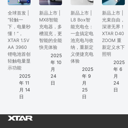
全球首发 |
新品上市 |
新品上市 |
新品上市 |
“轻触一
MX8智能
L8 Box智
光束自由，
下，电量秒
充电器，多
能充电仓：
深潜无界！
懂！”，
槽混充，更
一盒搞定电
XTAR D40
XTAR 1.5V
智能的全能
池充电与收
ZOOM 重
AA 3960
快充体验
纳，重新定
新定义水下
锂电池首创
义便捷充电
照明
2025
轻触电量显
体验
年 10
2025
示功能
月
2025
年 6
2025
24
年 9
月
年 11
日
月
24
月 14
25
日
日
日