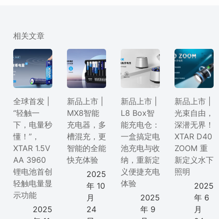
相关文章
全球首发 |
新品上市 |
新品上市 |
新品上市 |
“轻触一
MX8智能
L8 Box智
光束自由，
下，电量秒
充电器，多
能充电仓：
深潜无界！
懂！”，
槽混充，更
一盒搞定电
XTAR D40
XTAR 1.5V
智能的全能
池充电与收
ZOOM 重
AA 3960
快充体验
纳，重新定
新定义水下
锂电池首创
义便捷充电
照明
2025
轻触电量显
体验
年 10
2025
示功能
月
2025
年 6
2025
24
年 9
月