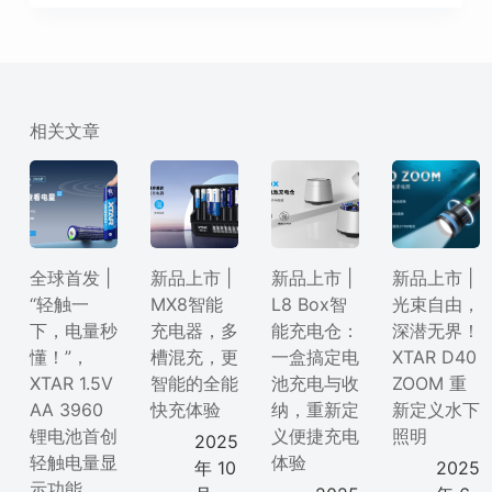
相关文章
全球首发 |
新品上市 |
新品上市 |
新品上市 |
“轻触一
MX8智能
L8 Box智
光束自由，
下，电量秒
充电器，多
能充电仓：
深潜无界！
懂！”，
槽混充，更
一盒搞定电
XTAR D40
XTAR 1.5V
智能的全能
池充电与收
ZOOM 重
AA 3960
快充体验
纳，重新定
新定义水下
锂电池首创
义便捷充电
照明
2025
轻触电量显
体验
年 10
2025
示功能