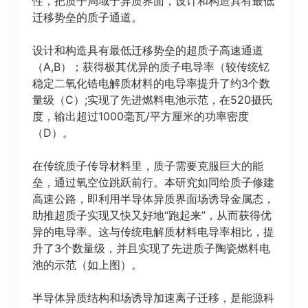
性，把质子局域于异质界面，设计和构造具有最低
迁移势垒的质子通道。
设计和构造具有最低迁移势垒的超质子高速通道
（A,B）；获得极其优异的质子电导率（较传统钇
稳定二氧化锆电解质材料的电导率提升了约3个数
量级（C）;实现了先进燃料电池示范，在520摄氏
度，输出超过1000毫瓦/平方厘米的功率密度
（D）。
在传统质子传导材料里，质子需要克服巨大的能
垒，通过氧空位跳跃前行。本研究如同给质子修建
高速公路，即利用半导体异质界面场诱导金属态，
助推超质子实现又快又好地“跑起来”，从而获得优
异的电导率。这与传统电解质材料电导率相比，提
升了3个数量级，并且实现了先进质子陶瓷燃料电
池的示范（如上图）。
半导体异质结构和场诱导加速离子迁移，是能源科