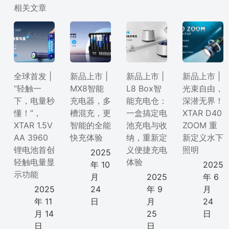
相关文章
全球首发 |
新品上市 |
新品上市 |
新品上市 |
“轻触一
MX8智能
L8 Box智
光束自由，
下，电量秒
充电器，多
能充电仓：
深潜无界！
懂！”，
槽混充，更
一盒搞定电
XTAR D40
XTAR 1.5V
智能的全能
池充电与收
ZOOM 重
AA 3960
快充体验
纳，重新定
新定义水下
锂电池首创
义便捷充电
照明
2025
轻触电量显
体验
年 10
2025
示功能
月
2025
年 6
2025
24
年 9
月
年 11
日
月
24
月 14
25
日
日
日