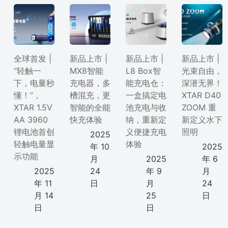
全球首发 |
新品上市 |
新品上市 |
新品上市 |
“轻触一
MX8智能
L8 Box智
光束自由，
下，电量秒
充电器，多
能充电仓：
深潜无界！
懂！”，
槽混充，更
一盒搞定电
XTAR D40
XTAR 1.5V
智能的全能
池充电与收
ZOOM 重
AA 3960
快充体验
纳，重新定
新定义水下
锂电池首创
义便捷充电
照明
2025
轻触电量显
体验
年 10
2025
示功能
月
2025
年 6
2025
24
年 9
月
年 11
日
月
24
月 14
25
日
日
日