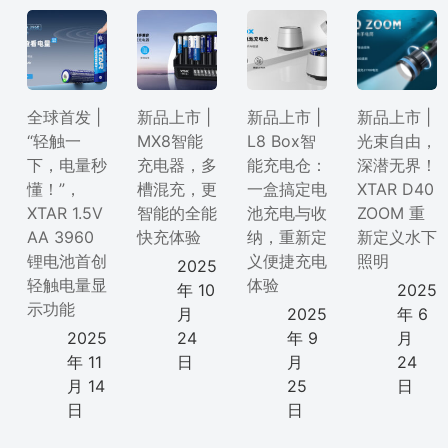
全球首发 |
新品上市 |
新品上市 |
新品上市 |
“轻触一
MX8智能
L8 Box智
光束自由，
下，电量秒
充电器，多
能充电仓：
深潜无界！
懂！”，
槽混充，更
一盒搞定电
XTAR D40
XTAR 1.5V
智能的全能
池充电与收
ZOOM 重
AA 3960
快充体验
纳，重新定
新定义水下
锂电池首创
义便捷充电
照明
2025
轻触电量显
体验
年 10
2025
示功能
月
2025
年 6
2025
24
年 9
月
年 11
日
月
24
月 14
25
日
日
日