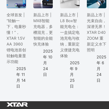
全球首发 |
新品上市 |
新品上市 |
新品上市 |
“轻触一
MX8智能
L8 Box智
光束自由，
下，电量秒
充电器，多
能充电仓：
深潜无界！
懂！”，
槽混充，更
一盒搞定电
XTAR D40
XTAR 1.5V
智能的全能
池充电与收
ZOOM 重
AA 3960
快充体验
纳，重新定
新定义水下
锂电池首创
义便捷充电
照明
2025
轻触电量显
体验
年 10
2025
示功能
月
2025
年 6
2025
24
年 9
月
年 11
日
月
24
月 14
25
日
日
日