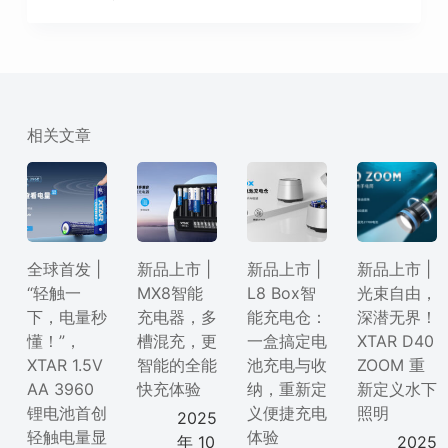
相关文章
全球首发 |
新品上市 |
新品上市 |
新品上市 |
“轻触一
MX8智能
L8 Box智
光束自由，
下，电量秒
充电器，多
能充电仓：
深潜无界！
懂！”，
槽混充，更
一盒搞定电
XTAR D40
XTAR 1.5V
智能的全能
池充电与收
ZOOM 重
AA 3960
快充体验
纳，重新定
新定义水下
锂电池首创
义便捷充电
照明
2025
轻触电量显
体验
年 10
2025