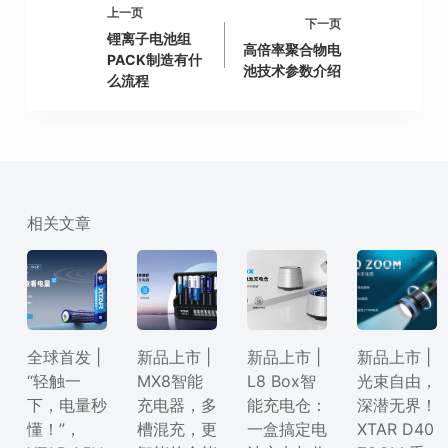
上一页
下一页
锂离子电池组
高倍率聚合物电
PACK制造有什
池技术参数介绍
么流程
相关文章
全球首发 |
新品上市 |
新品上市 |
新品上市 |
“轻触一
MX8智能
L8 Box智
光束自由，
下，电量秒
充电器，多
能充电仓：
深潜无界！
懂！”，
槽混充，更
一盒搞定电
XTAR D40