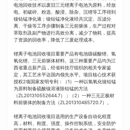
电池回收技术以废旧三元锂离子电池为原料，经放
电、初破碎、粉选、酸浸、除杂、沉锂等工序得到
镍钴锰净化液；镍钴锰净化液经共沉淀、压滤分
离、干燥等工序步骤制备三元前驱体，生产过程对
萃取剂及副产物进行高效分离，减少了物耗，提高
了资源的回收率，降低了三废处理成本。
锂离子电池回收项目重要产品有电池级碳酸锂、氢
氧化锂、三元前驱体材料。这三种重要产品均为江
西省重点新产品，经省科技厅组织的相关专家鉴
定，其工艺水平达国内领先水平。项目核心技术获
授权2项国家发明专利：（1）一种以氢氧化镍钴锰
为原料制备硫酸镍溶液除钴锰的方法
（ZL201310552644.7）；（2）一种三元正极材
料前驱体的制备方法（ZL201310485720.7）。
锂离子电池回收项目选用的生产设备自动化程度
高，材料、刚度、强度、操作控制系统，安全防护