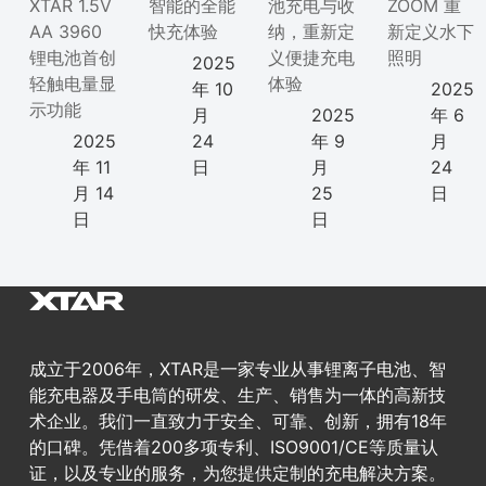
XTAR 1.5V
智能的全能
池充电与收
ZOOM 重
AA 3960
快充体验
纳，重新定
新定义水下
锂电池首创
义便捷充电
照明
2025
轻触电量显
体验
年 10
2025
示功能
月
2025
年 6
2025
24
年 9
月
年 11
日
月
24
月 14
25
日
日
日
成立于2006年，XTAR是一家专业从事锂离子电池、智
能充电器及手电筒的研发、生产、销售为一体的高新技
术企业。我们一直致力于安全、可靠、创新，拥有18年
的口碑。凭借着200多项专利、ISO9001/CE等质量认
证，以及专业的服务，为您提供定制的充电解决方案。