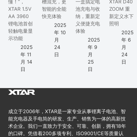
懂！”，
槽混充，更
一盒搞定电
XTAR D40
XTAR 1.5V
智能的全能
池充电与收
ZOOM 重
AA 3960
快充体验
纳，重新定
新定义水下
锂电池首创
义便捷充电
照明
2025
轻触电量显
体验
年 10
2025
示功能
月
2025
年 6
2025
24
年 9
月
年 11
日
月
24
月 14
25
日
日
日
成立于2006年，XTAR是一家专业从事锂离子电池、智
能充电器及手电筒的研发、生产、销售为一体的高新技
术企业。我们一直致力于安全、可靠、创新，拥有18年
的口碑。凭借着200多项专利、ISO9001/CE等质量认