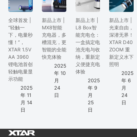
全球首发 |
新品上市 |
新品上市 |
新品上市 |
“轻触一
MX8智能
L8 Box智
光束自由，
下，电量秒
充电器，多
能充电仓：
深潜无界！
懂！”，
槽混充，更
一盒搞定电
XTAR D40
XTAR 1.5V
智能的全能
池充电与收
ZOOM 重
AA 3960
快充体验
纳，重新定
新定义水下
锂电池首创
义便捷充电
照明
2025
轻触电量显
体验
年 10
2025
示功能
月
2025
年 6
2025
24
年 9
月
年 11
日
月
24
月 14
25
日
日
日