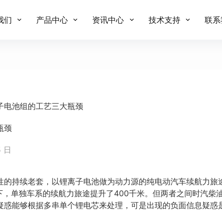
我们
产品中心
资讯中心
技术支持
联系
子电池组的工艺三大瓶颈
瓶颈
5 日
性的持续老套，以锂离子电池做为动力源的纯电动汽车续航力旅途
下，单独车系的续航力旅途提升了400千米。但两者之间时汽柴油
疑惑能够根据多串单个锂电芯来处理，可是出现的负面信息疑惑