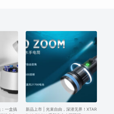
电仓：一盒搞
新品上市 | 光束自由，深潜无界！XTAR