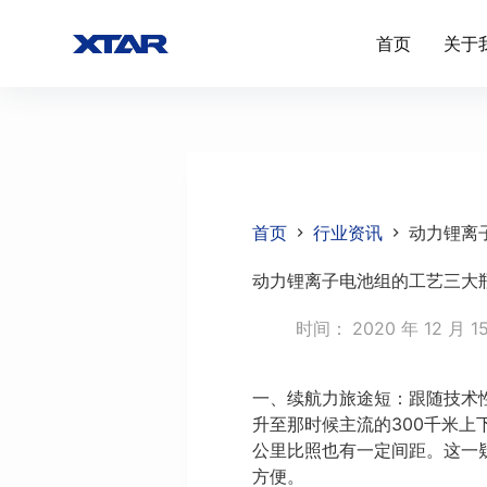
跳
首页
关于
过
内
容
首页
行业资讯
动力锂离
动力锂离子电池组的工艺三大
时间：
2020 年 12 月 1
一、续航力旅途短：跟随技术
升至那时候主流的300千米上
公里比照也有一定间距。这一
方便。