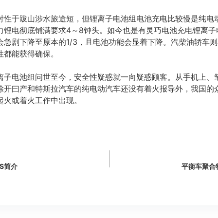
对性于跋山涉水旅途短，但锂离子电池组电池充电比较慢是纯电
力锂电彻底铺满要求4～8钟头。如今也是有灵巧电池充电锂离子
会急剧下降至原本的1/3，且电池功能会显着下降。汽柴油轿车
性都能获得确保。
离子电池组问世至今，安全性疑惑就一向疑惑顾客。从手机上、
除开曰产和特斯拉汽车的纯电动汽车还没有着火报导外，我国的
起火或着火工作中出现。
S简介
平衡车聚合