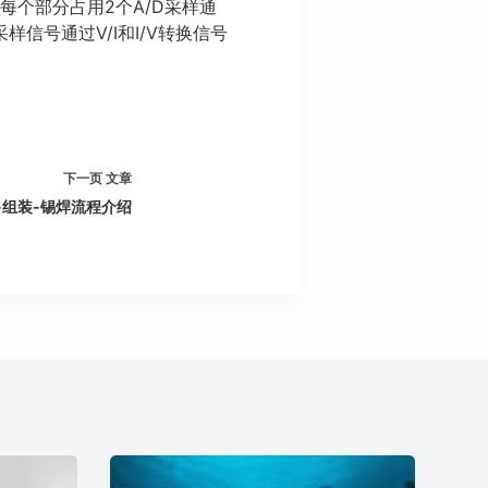
每个部分占用2个A/D采样通
号通过V/I和I/V转换信号
下一页
文章
-组装-锡焊流程介绍