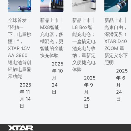
全球首发 |
新品上市 |
新品上市 |
新品上市 |
“轻触一
MX8智能
L8 Box智
光束自由，
下，电量秒
充电器，多
能充电仓：
深潜无界！
懂！”，
槽混充，更
一盒搞定电
XTAR D40
XTAR 1.5V
智能的全能
池充电与收
ZOOM 重
AA 3960
快充体验
纳，重新定
新定义水下
锂电池首创
义便捷充电
照明
2025
轻触电量显
体验
年 10
2025
示功能
月
2025
年 6
2025
24
年 9
月
年 11
日
月
24
月 14
25
日
日
日