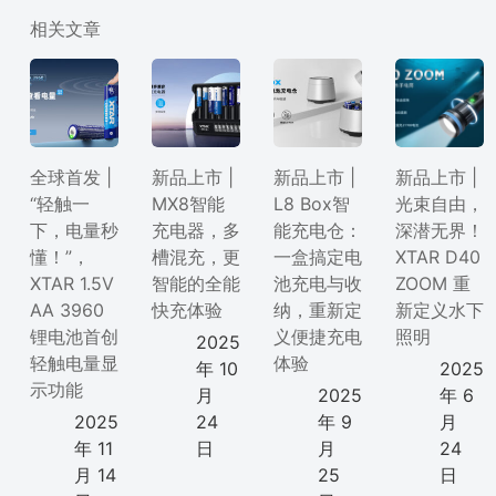
相关文章
全球首发 |
新品上市 |
新品上市 |
新品上市 |
“轻触一
MX8智能
L8 Box智
光束自由，
下，电量秒
充电器，多
能充电仓：
深潜无界！
懂！”，
槽混充，更
一盒搞定电
XTAR D40
XTAR 1.5V
智能的全能
池充电与收
ZOOM 重
AA 3960
快充体验
纳，重新定
新定义水下
锂电池首创
义便捷充电
照明
2025
轻触电量显
体验
年 10
2025
示功能
月
2025
年 6
2025
24
年 9
月
年 11
日
月
24
月 14
25
日