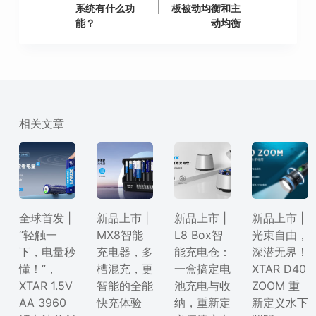
系统有什么功
板被动均衡和主
能？
动均衡
相关文章
全球首发 |
新品上市 |
新品上市 |
新品上市 |
“轻触一
MX8智能
L8 Box智
光束自由，
下，电量秒
充电器，多
能充电仓：
深潜无界！
懂！”，
槽混充，更
一盒搞定电
XTAR D40
XTAR 1.5V
智能的全能
池充电与收
ZOOM 重
AA 3960
快充体验
纳，重新定
新定义水下