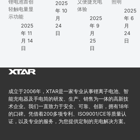
锂电池首创
义便捷充电
照明
2025
轻触电量显
体验
年 10
2025
示功能
月
2025
年 6
2025
24
年 9
月
年 11
日
月
24
月 14
25
日
日
日
成立于2006年，XTAR是一家专业从事锂离子电池、智
能充电器及手电筒的研发、生产、销售为一体的高新技
术企业。我们一直致力于安全、可靠、创新，拥有18年
的口碑。凭借着200多项专利、ISO9001/CE等质量认
证，以及专业的服务，为您提供定制的充电解决方案。