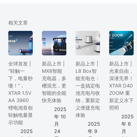
相关文章
全球首发 |
新品上市 |
新品上市 |
新品上市 |
“轻触一
MX8智能
L8 Box智
光束自由，
下，电量秒
充电器，多
能充电仓：
深潜无界！
懂！”，
槽混充，更
一盒搞定电
XTAR D40
XTAR 1.5V
智能的全能
池充电与收
ZOOM 重
AA 3960
快充体验
纳，重新定
新定义水下
锂电池首创
义便捷充电
照明
2025
轻触电量显
体验
年 10
2025
示功能
月
2025
年 6
2025
24
年 9
月